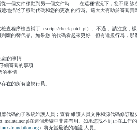
碼從一個文件移動到另一個文件時——在這種情況下，您不應 該
清楚地描述了移動代碼和您的更改 的行爲。這大大有助於審閱實
。
序檢查補丁（scripts/check patch.pl）。不過， 請注
類判斷的替代品。如果您 的代碼看起來更好，但有違規行爲，那
出錯的事情
要仔細審閱的事項
考的事情
中存在的所有違規行爲。
相應代碼的子系統維護人員；查看 維護人員文件和源代碼修訂歷
s/get_maintainer.pl在這個步驟中非常有用。如果您找不到正在
linux-foundation
.
org
）將充當最後的維護 人員。