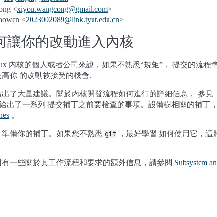
ng <
xiyou
.
wangcong
@
gmail
.
com
>
owen <
2023002089
@
link
.
tyut
.
edu
.
cn
>
何讓你的改動進入內核
nux 內核的個人或者公司來說，如果不熟悉“規矩”， 提交的流
高你 的改動被接受的機會.
給出了大量建議。關於內核開發流程如何進行的詳細信息， 參見
給出了一系列 提交補丁之前要檢查的事項。設備樹相關的補丁
hes
。
準備你的補丁。如果您不熟悉
，最好學習 如何使用它，這
git
樹有一些關於其工作流程和要求的額外信息，請參閱
Subsystem and
。