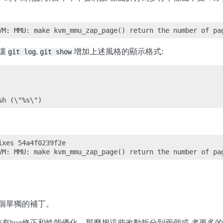
讓
,
增加上述風格的顯示格式:
git
log
git
show
xes 54a4f0239f2e

個單獨的補丁。
有bug修正和性能優化，那麼把這些改動拆分到兩個或 者更多