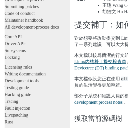
王聰 Wang Co
Submitting patches
胡皓文 Hu Ha
Code of conduct
Maintainer handbook
提交補丁：如
All development-process docs
Core API
對於想要將改動提交到 Li
Driver APIs
了一系列建議，可以大大提
Subsystems
本文檔以較爲簡潔的行文
Locking
Linux内核补丁提交检查单
Licensing rules
Devicetree (DT) binding patc
Writing documentation
本文檔假設您正在使用
git
Development tools
員的生活變得更加輕鬆。
Testing guide
Hacking guide
部分子系統和維護人員的
Tracing
development process notes
Fault injection
Livepatching
獲取當前源碼樹
Rust