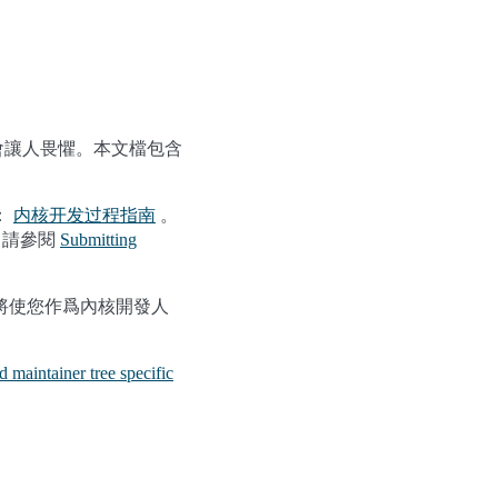
程會讓人畏懼。本文檔包含
：
内核开发过程指南
。
，請參閱
Submitting
將使您作爲內核開發人
 maintainer tree specific