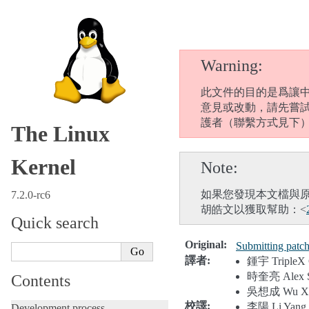
Warning
此文件的目的是爲讓
意見或改動，請先嘗
護者（聯繫方式見下
The Linux
Kernel
Note
如果您發現本文檔與
7.2.0-rc6
胡皓文以獲取幫助：<
Quick search
Original
:
Submitting patche
譯者
:
鍾宇 TripleX 
時奎亮 Alex S
Contents
吳想成 Wu Xi
校譯
:
李陽 Li Yang
Development process