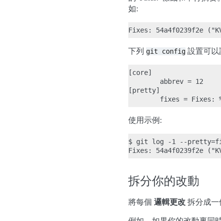
如:
下列
設置可以
git
config
[core]

        abbrev = 12

[pretty]

使用示例:
$ git log -1 --pretty=fi
拆分你的改動
將每個
邏輯更改
拆分成一
例如，如果你的改動裏同時