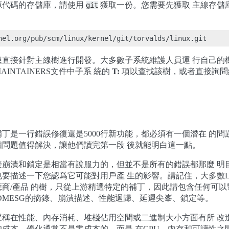
源代碼的存儲庫，請使用
獲取一份。您需要先獲取 主線存儲
git
想直接針對主線樹進行開發。大多數子系統維護人員運 行自己的
INTAINERS文件中子系 統的
T:
項以查找該樹，或者直接詢問
丁是一行錯誤修復還是5000行新功能，都必須有一個潛在 的問
個問題值得解決，讓他們讀完第一段 後就能明白這一點。
接崩潰和鎖定是相當有說服力的，但並不是所有的錯誤都那麼 明
要描述一下您認爲它可能對用戶產 生的影響。請記住，大多數Li
商/產品 的樹，只從上游精選特定的補丁，因此請包含任何可
DMESG的摘錄、崩潰描述、性能迴歸、延遲尖峯、鎖定等。
聲稱在性能、內存消耗、堆棧佔用空間或二進制大小方面有所 改
成本。優化通常不是零成本的，而是 在CPU、內存和可讀性之