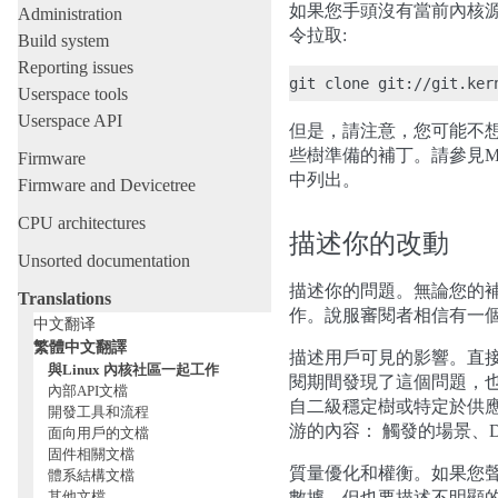
如果您手頭沒有當前內核
Administration
令拉取:
Build system
Reporting issues
Userspace tools
Userspace API
但是，請注意，您可能不
些樹準備的補丁。請參見MA
Firmware
中列出。
Firmware and Devicetree
CPU architectures
描述你的改動
Unsorted documentation
描述你的問題。無論您的補
Translations
作。說服審閱者相信有一
中文翻译
繁體中文翻譯
描述用戶可見的影響。直
與Linux 內核社區一起工作
閱期間發現了這個問題，也
內部API文檔
自二級穩定樹或特定於供應
開發工具和流程
游的內容： 觸發的場景、
面向用戶的文檔
固件相關文檔
質量優化和權衡。如果您
體系結構文檔
其他文檔
數據。但也要描述不明顯的