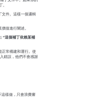
丁。
丁文件。這樣一個邏輯
其價值進行闡述。
出
“這個補丁依賴某補
能正常構建和運行。使
引入錯誤，他們不會感謝
。
不這樣做，只會浪費審