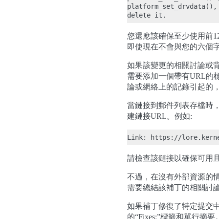
platform_set_drvdata(),
您還應該確保至少使用前12
即使現在不會與您的六個字
如果該變更的相關討論或背
需要添加一個帶有URL的
論或網絡上的記錄引起的
當鏈接到郵件列表存檔時，請首
建鏈接URL。例如:
請檢查該鏈接以確保可用
不過，在沒有外部資源的情
需要總結該補丁的相關討
如果補丁修復了特定提交
的“Fixes:”標籤和單