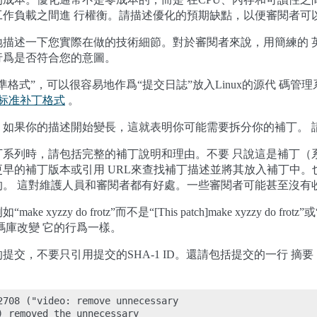
工作負載之間進 行權衡。請描述優化的預期缺點，以便審閱者可
地描述一下您實際在做的技術細節。對於審閱者來說，用簡練的 
行爲是否符合您的意圖。
格式”，可以很容易地作爲“提交日誌”放入Linux的源代 碼管
标准补丁格式
。
。如果你的描述開始變長，這就表明你可能需要拆分你的補丁。 
丁系列時，請包括完整的補丁說明和理由。不要 只說這是補丁（
早的補丁版本或引用 URL來查找補丁描述並將其放入補丁中。
的。 這對維護人員和審閱者都有好處。一些審閱者可能甚至沒有
zy do frotz”而不是“[This patch]make xyzzy do frotz”或“[I]
代碼庫改變 它的行爲一樣。
提交，不要只引用提交的SHA-1 ID。還請包括提交的一行 摘
2708 ("video: remove unnecessary

) removed the unnecessary
