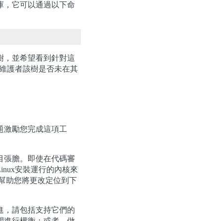
庫，它可以通過以下命
樹，並希望看到針對這
維護者該樹是否未在其
題激勵您完成這項工
目張膽。即使在代碼審
nux安裝運行的內核來
以幫助您將更改定位到下
進，請包括支持它們的
間進行權衡；或者，做