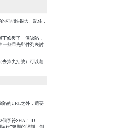
突的可能性很大。記住，
的補丁修復了一個缺陷，
由一些早先郵件列表討
（去掉尖括號）可以創
陷的URL之外，還要
字符SHA-1 ID
5列換行”規則的限制。例