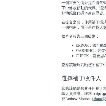
一個重要的例外是在將代
丁中修改移動的代碼。這
好地跟蹤代碼本身的歷史
在提交之前，使用補丁樣式檢查程
一個指南，而不是作爲人
檢查者報告三個級別：
ERROR：很可能
WARNING：需
CHECK：需要思
您應該能夠判斷您的補丁
選擇補丁收件人
您應該總是知會任何補丁
護人員是誰。腳本 script
麼Andrew Morton（
akpm
@