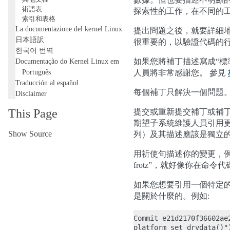
術語表
探索性的工作，在不同的
索引和表格
La documentazione del kernel Linux
提出問題之後，就要詳細
日本語訳
很重要的，以驗證代碼的
한국어 번역
Documentação do Kernel Linux em
如果您將補丁描述寫成“標準
Português
人員將非常感謝您。 參見
Traducción al español
每個補丁只解決一個問題
Disclaimer
This Page
提交或重新提交補丁或補
期望子系統維護人員引用更
Show Source
列）及其描述應該是獨立
用祈使句描述你的變更，例如“make xyz
frotz”，就好像你在命令
如果您想要引用一個特定的
是關於什麼的。例如:
Commit e21d2170f36602ae
platform_set_drvdata()"