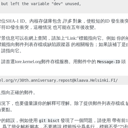
 but left the variable "dev" unused,

位SHA-1 ID。內核存儲庫包含
許多
對象，使較短的ID 發生衝
符ID發生衝突，這種情況 也可能在五年後改變。
景信息可以在網上查閱，請加上“Link:”標籤指向它。例如 你
標籤指向郵件列表存檔或缺陷跟蹤器 的相關報告；如果該補丁是
，請指向它。
選lore.kernel.org郵件存檔服務。用郵件中的
頭
Message-ID
且指向正確的郵件。
況下，也要儘量讓你的解釋可理解。除了提供郵件列表存檔或 缺
論要點。
中的錯誤，例如使用
發現了一個問題，請使用 帶有前12個
git
bisct
行摘要。爲了簡化解析腳本，不要將該 標籤拆分爲多行，標籤不受“7