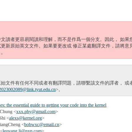
中文讀者更容易閱讀和理解，而不是作爲一個分支。因此， 如果
試更新原始英文文件。如果要更改或 修正某處翻譯文件，請將意
）。
原始文件有任何不同或者有翻譯問題，請聯繫該文件的譯者， 或
2023002089
@
link
.
tyut
.
edu
.
cn
>。
s: the essential guide to getting your code into the kernel
Chung <
xxx
.
phy
@
gmail
.
com
>
hi <
alexs
@
kernel
.
org
>
angCheng <
bobwxc
@
email
.
cn
>
 <
leoyang
.
li
@
nxp
.
com
>