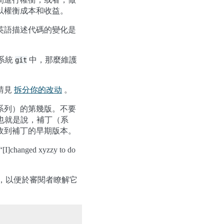
以權衡成本和收益。
英語描述代碼的變化是
理系統
中，那麼維護
git
請見
拆分你的改动
。
系列）的第幾版。不要
也就是說，補丁（系
收到補丁的早期版本。
changed xyzzy to do
要，以便於審閱者瞭解它