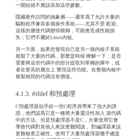
一開始就不應該添加這些參數。
隱藏硬件訪問的抽象層——通常爲了允許大量的
驅動程序兼容多個操作系統——尤其不受 歡迎。
這樣的層使代碼變得模糊，可能會造成性能損
失；它們不屬於Linux內核。
另一方面，如果您發現自己從另一個內核子系統
複製了大量的代碼，那麼是時候 瞭解一下：是否
需要將這些代碼中的部分提取到單獨的庫中，或
者在更高的層次上 實現這些功能。在整個內核中
複製相同的代碼沒有價值。
4.1.3.
#ifdef 和預處理
C預處理器似乎給一些C程序員帶來了強大的誘
惑，他們認爲它是一種將大量靈活性加入 源代碼
中的方法。但是預處理器不是C，大量使用它會
導致代碼對其他人來說更難閱讀， 對編譯器來說
更難檢查正確性。使用了大量預處理器幾乎總是