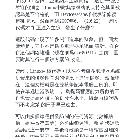
下以GPL發佈，並被納入主線內核。 這是一個受
歡迎的消息；Linux中對無線網絡的支持充其量被
認爲是不合格的，而 Deviceescape堆棧承諾修復
這種情況。然而直到2007年6月（2.6.22），這段
代碼才真 正進入主線。發生了什麼？
這段代碼出現了許多閉門造車的跡象。但一個大
麻煩是，它並不是爲多處理器系統而 設計。在合
併這個網絡堆棧（現在稱爲mac80211）之前，需
要對其進行一個鎖方案的 改造。
曾經，Linux內核代碼可以在不考慮多處理器系統
所帶來的併發性問題的情況下進行 開發。然而現
在，這個文檔就是在雙核筆記本電腦上寫的。即
使在單處理器系統上， 爲提高響應能力所做的工
作也會提高內核內的併發性水平。編寫內核代碼
而不考慮鎖 的日子早已遠去。
可以由多個線程併發訪問的任何資源（數據結
構、硬件寄存器等）必須由鎖保護。新 的代碼應
該謹記這一要求；事後修改鎖是一項相當困難的
任務。內核開發人員應該花 時間充分了解可用的