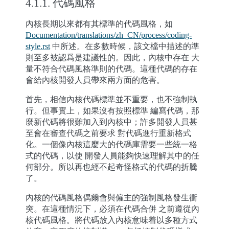
4.1.1.
代碼風格
內核長期以來都有其標準的代碼風格，如
Documentation/translations/zh_CN/process/coding-
style.rst
中所述。在多數時候，該文檔中描述的準
則至多被認爲是建議性的。因此，內核中存在 大
量不符合代碼風格準則的代碼。這種代碼的存在
會給內核開發人員帶來兩方面的危害。
首先，相信內核代碼標準並不重要，也不強制執
行。但事實上，如果沒有按照標準 編寫代碼，那
麼新代碼將很難加入到內核中；許多開發人員甚
至會在審查代碼之前要求 對代碼進行重新格式
化。一個像內核這麼大的代碼庫需要一些統一格
式的代碼，以使 開發人員能夠快速理解其中的任
何部分。所以再也經不起奇怪格式的代碼的折騰
了。
內核的代碼風格偶爾會與僱主的強制風格發生衝
突。在這種情況下，必須在代碼合併 之前遵從內
核代碼風格。將代碼放入內核意味着以多種方式