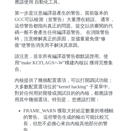
應該使用 自動化工具。
第一步是注意編譯器產生的警告。當前版本的
GCC可以檢測（並警告）大量潛在錯誤。 通常，
這些警告都指向真正的問題。提交以供審閱的代
碼一般不會產生任何編譯器警告。 在消除警告
時，注意瞭解真正的原因，並儘量避免僅“修
復”使警告消失而不解決其原因。
請注意，並非所有編譯器警告都默認啓用。使
用“make KCFLAGS=-W”構建內核以 獲得完整集
合。
內核提供了幾個配置選項，可以打開調試功能；
大多數配置選項位於“kernel hacking” 子菜單中。
對於任何用於開發或測試目的的內核，都應該啓
用其中幾個選項。特別是， 您應該打開：
FRAME_WARN 獲取大於給定數量的堆棧幀
的警告。 這些警告生成的輸出可能比較冗
長，但您不必擔心來自內核其他部分的警
告。