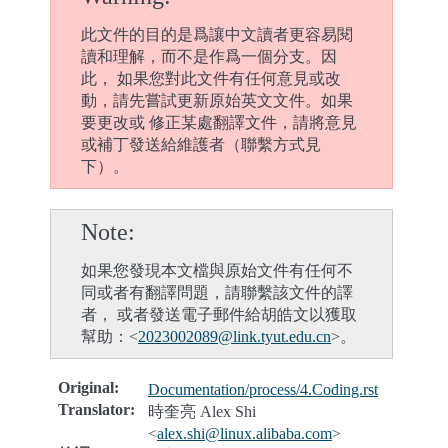
此文件的目的是爲讓中文讀者更容易閱
讀和理解，而不是作爲一個分支。因
此， 如果您對此文件有任何意見或改
動，請先嘗試更新原始英文文件。如果
要更改或 修正某處翻譯文件，請將意見
或補丁發送給維護者（聯繫方式見
下）。
Note
如果您發現本文檔與原始文件有任何不
同或者有翻譯問題，請聯繫該文件的譯
者， 或者發送電子郵件給胡皓文以獲取
幫助：<
2023002089
@
link
.
tyut
.
edu
.
cn
>。
Original
:
Documentation/process/4.Coding.rst
Translator
:
時奎亮 Alex Shi
<
alex
.
shi
@
linux
.
alibaba
.
com
>