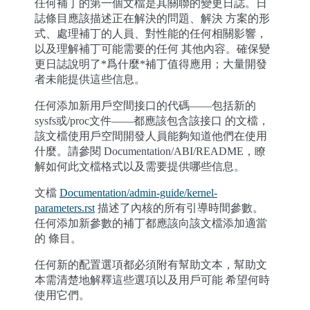
任何補丁的第一個文檔是其關聯的變更日誌。日
誌條目應該描述正在解決的問題、解決 方案的形
式、處理補丁的人員、對性能的任何相關影響，
以及理解補丁可能需要的任何 其他內容。確保變
更日誌說明了*爲什麼*補丁值得應用；大量開發
者未能提供這些信息。
任何添加新用戶空間接口的代碼——包括新的
sysfs或/proc文件——都應該包含該接口 的文檔，
該文檔使用戶空間開發人員能夠知道他們在使用
什麼。請參閱 Documentation/ABI/README，瞭
解如何此文檔格式以及需要提供哪些信息。
文檔
Documentation/admin-guide/kernel-
parameters.rst
描述了內核的所有引導時間參數。
任何添加新參數的補丁都應該向該文檔添加適當
的 條目。
任何新的配置選項都必須附有幫助文本，幫助文
本需清楚地解釋這些選項以及用戶可能 希望何時
使用它們。