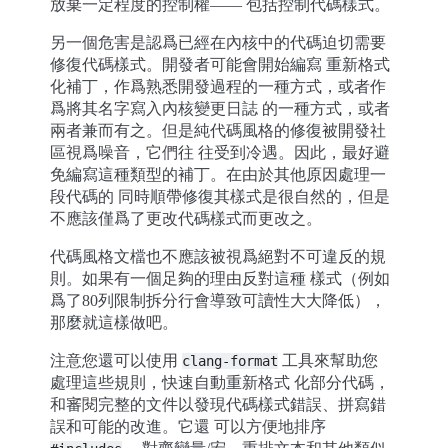
放棄一定程度的控制權—— 包括控制代碼樣式。
另一個危害是認爲已經在內核中的代碼迫切需要
修復代碼樣式。開發者可能會開始編寫 重新格式
化補丁，作爲熟悉開發過程的一種方式，或者作
爲將其名字寫入內核變更日誌 的一種方式，或者
兩者兼而有之。但是純代碼風格的修復被開發社
區視爲噪音，它們往 往受到冷遇。因此，最好避
免編寫這種類型的補丁。在由於其他原因處理一
段代碼的 同時順帶修復其樣式是很自然的，但是
不應該僅爲了更改代碼樣式而更改之。
代碼風格文檔也不應該被視爲絕對不可違反的規
則。如果有一個足夠的理由反對這種 樣式（例如
爲了80列限制拆分行會導致可讀性大大降低），
那麼就這樣做吧。
注意您還可以使用
工具來幫助您
clang-format
處理這些規則，快速自動重新格式 化部分代碼，
和審閱完整的文件以發現代碼樣式錯誤、拼寫錯
誤和可能的改進。它還 可以方便地排序