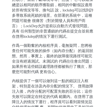
總是以相同的順序獲取鎖，相同的中斷假設適用
於所有情況等等。換句話 說，lockdep可以找到許
多導致系統死鎖的場景。在部署的系統中，這種
問題可能會 很痛苦（對於開發人員和用戶而
言）；LockDep允許提前以自動方式發現問題。
具有 任何類型的非普通鎖的代碼在提交合並前應
在啓用lockdep的情況下運行測試。
作爲一個勤奮的內核程序員，毫無疑問，您將檢
查任何可能失敗的操作（如內存分配） 的返回狀
態。然而，事實上，最終的故障復現路徑可能完
全沒有經過測試。未測試的 代碼往往會出問題；
如果所有這些錯誤處理路徑都被執行了幾次，那
麼您可能對代碼 更有信心。
內核提供了一個可以做到這一點的錯誤注入框
架，特別是在涉及內存分配的情況下。 啓用故障
注入後，內存分配的可配置失敗的百分比；這些
失敗可以限定在特定的代碼 範圍內。在啓用了故
障注入的情況下運行，程序員可以看到當情況惡