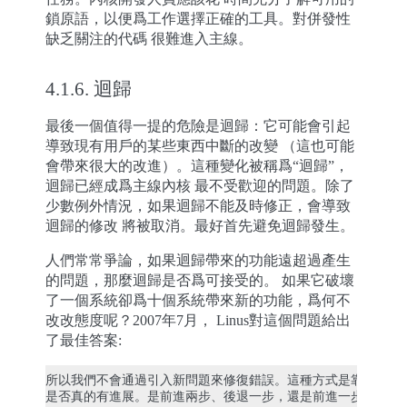
鎖原語，以便爲工作選擇正確的工具。對併發性
缺乏關注的代碼 很難進入主線。
4.1.6.
迴歸
最後一個值得一提的危險是迴歸：它可能會引起
導致現有用戶的某些東西中斷的改變 （這也可能
會帶來很大的改進）。這種變化被稱爲“迴歸”，
迴歸已經成爲主線內核 最不受歡迎的問題。除了
少數例外情況，如果迴歸不能及時修正，會導致
迴歸的修改 將被取消。最好首先避免迴歸發生。
人們常常爭論，如果迴歸帶來的功能遠超過產生
的問題，那麼迴歸是否爲可接受的。 如果它破壞
了一個系統卻爲十個系統帶來新的功能，爲何不
改改態度呢？2007年7月， Linus對這個問題給出
了最佳答案:
所以我們不會通過引入新問題來修復錯誤。這種方式是靠不住的，