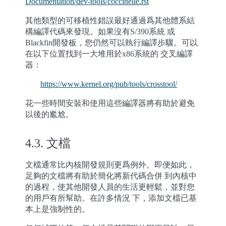
Documentation/dev-tools/coccinelle.rst
其他類型的可移植性錯誤最好通過爲其他體系結
構編譯代碼來發現。如果沒有S/390系統 或
Blackfin開發板，您仍然可以執行編譯步驟。可以
在以下位置找到一大堆用於x86系統的 交叉編譯
器：
https://www.kernel.org/pub/tools/crosstool/
花一些時間安裝和使用這些編譯器將有助於避免
以後的尷尬。
4.3.
文檔
文檔通常比內核開發規則更爲例外。即便如此，
足夠的文檔將有助於簡化將新代碼合併 到內核中
的過程，使其他開發人員的生活更輕鬆，並對您
的用戶有所幫助。在許多情況 下，添加文檔已基
本上是強制性的。