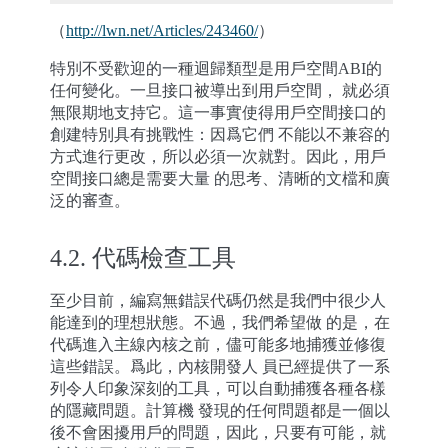
（
http://lwn.net/Articles/243460/
）
特別不受歡迎的一種迴歸類型是用戶空間ABI的
任何變化。一旦接口被導出到用戶空間， 就必須
無限期地支持它。這一事實使得用戶空間接口的
創建特別具有挑戰性：因爲它們 不能以不兼容的
方式進行更改，所以必須一次就對。因此，用戶
空間接口總是需要大量 的思考、清晰的文檔和廣
泛的審查。
4.2.
代碼檢查工具
至少目前，編寫無錯誤代碼仍然是我們中很少人
能達到的理想狀態。不過，我們希望做 的是，在
代碼進入主線內核之前，儘可能多地捕獲並修復
這些錯誤。爲此，內核開發人 員已經提供了一系
列令人印象深刻的工具，可以自動捕獲各種各樣
的隱藏問題。計算機 發現的任何問題都是一個以
後不會困擾用戶的問題，因此，只要有可能，就