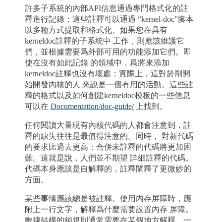
許多子系統的內部API信息通過專門格式化的註
釋進行記錄；這些註釋可以通過 “kernel-doc”腳本
以多種方式提取和格式化。如果您在具有
kerneldoc註釋的子系統中 工作，則應該維護它
們，並根據需要爲外部可用的功能添加它們。即
使在沒有如此記錄 的領域中，爲將來添加
kerneldoc註釋也沒有壞處；實際上，這對於剛開
始開發內核的人 來說是一個有用的活動。這些註
釋的格式以及如何創建kerneldoc模板的一些信息
可以在
Documentation/doc-guide/
上找到。
任何閱讀大量現有內核代碼的人都會注意到，註
釋的缺失往往是最值得注意的。同時， 對新代碼
的要求比過去更高；合併未註釋的代碼將更加困
難。這就是說，人們並不期望 詳細註釋的代碼。
代碼本身應該是自解釋的，註釋闡釋了更微妙的
方面。
某些事情應該總是被註釋。使用內存屏障時，應
附上一行文字，解釋爲什麼需要設置內存 屏障。
數據結構的鎖規則通常需要在某個地方解釋。一