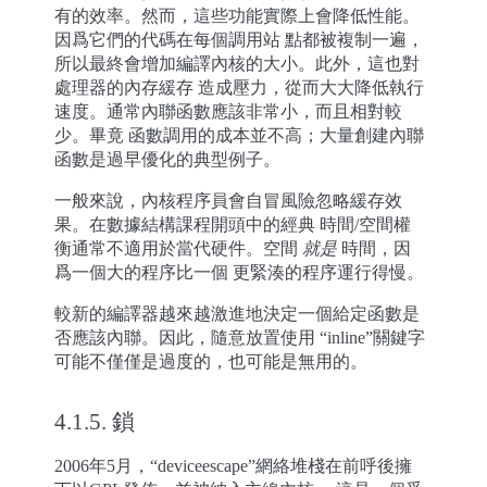
有的效率。然而，這些功能實際上會降低性能。
因爲它們的代碼在每個調用站 點都被複制一遍，
所以最終會增加編譯內核的大小。此外，這也對
處理器的內存緩存 造成壓力，從而大大降低執行
速度。通常內聯函數應該非常小，而且相對較
少。畢竟 函數調用的成本並不高；大量創建內聯
函數是過早優化的典型例子。
一般來說，內核程序員會自冒風險忽略緩存效
果。在數據結構課程開頭中的經典 時間/空間權
衡通常不適用於當代硬件。空間
就是
時間，因
爲一個大的程序比一個 更緊湊的程序運行得慢。
較新的編譯器越來越激進地決定一個給定函數是
否應該內聯。因此，隨意放置使用 “inline”關鍵字
可能不僅僅是過度的，也可能是無用的。
4.1.5.
鎖
2006年5月，“deviceescape”網絡堆棧在前呼後擁