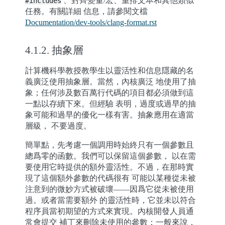
、對齊變量/宏、重排文本和其他類似
#includes
任務。有關詳細 信息，請參閱文檔
Documentation/dev-tools/clang-format.rst
4.1.2.
抽象層
計算機科學教授教學生以靈活性和信息隱藏的名
義廣泛使用抽象層。當然，內核廣泛 地使用了抽
象；任何涉及數百萬行代碼的項目都必須做到這
一點以存續下來。但經驗 表明，過度或過早的抽
象可能和過早的優化一樣有害。抽象應用在適當
層級， 不要過度。
簡單點，先考慮一個調用時始終只有一個參數且
總爲零的函數。我們可以保留這個參數， 以在需
要使用它時提供的額外靈活性。不過，在那時實
現了這個額外參數的代碼很有 可能以某種從未被
注意到的微妙方式被破壞——因爲它從未被使用
過。或者當需要額外 的靈活性時，它並未以符合
程序員當初期望的方式來實現。內核開發人員通
常會提交 補丁來刪除未使用的參數；一般來說，