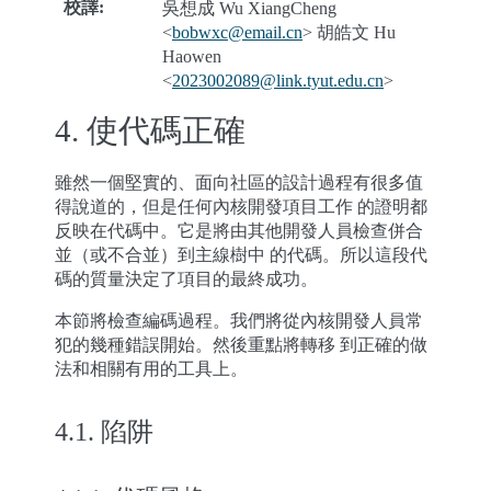
校譯
:
吳想成 Wu XiangCheng
<
bobwxc
@
email
.
cn
> 胡皓文 Hu
Haowen
<
2023002089
@
link
.
tyut
.
edu
.
cn
>
4.
使代碼正確
雖然一個堅實的、面向社區的設計過程有很多值
得說道的，但是任何內核開發項目工作 的證明都
反映在代碼中。它是將由其他開發人員檢查併合
並（或不合並）到主線樹中 的代碼。所以這段代
碼的質量決定了項目的最終成功。
本節將檢查編碼過程。我們將從內核開發人員常
犯的幾種錯誤開始。然後重點將轉移 到正確的做
法和相關有用的工具上。
4.1.
陷阱