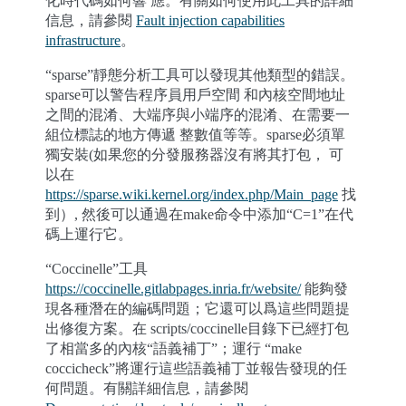
化時代碼如何響 應。有關如何使用此工具的詳細
信息，請參閱
Fault injection capabilities
infrastructure
。
“sparse”靜態分析工具可以發現其他類型的錯誤。
sparse可以警告程序員用戶空間 和內核空間地址
之間的混淆、大端序與小端序的混淆、在需要一
組位標誌的地方傳遞 整數值等等。sparse必須單
獨安裝(如果您的分發服務器沒有將其打包， 可
以在
https://sparse.wiki.kernel.org/index.php/Main_page
找
到）, 然後可以通過在make命令中添加“C=1”在代
碼上運行它。
“Coccinelle”工具
https://coccinelle.gitlabpages.inria.fr/website/
能夠發
現各種潛在的編碼問題；它還可以爲這些問題提
出修復方案。在 scripts/coccinelle目錄下已經打包
了相當多的內核“語義補丁”；運行 “make
coccicheck”將運行這些語義補丁並報告發現的任
何問題。有關詳細信息，請參閱