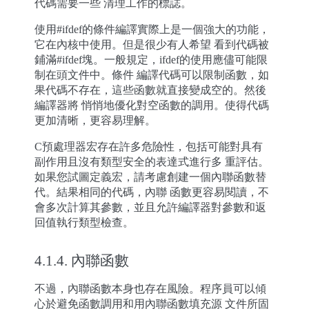
代碼需要一些 清理工作的標誌。
使用#ifdef的條件編譯實際上是一個強大的功能，
它在內核中使用。但是很少有人希望 看到代碼被
鋪滿#ifdef塊。一般規定，ifdef的使用應儘可能限
制在頭文件中。條件 編譯代碼可以限制函數，如
果代碼不存在，這些函數就直接變成空的。然後
編譯器將 悄悄地優化對空函數的調用。使得代碼
更加清晰，更容易理解。
C預處理器宏存在許多危險性，包括可能對具有
副作用且沒有類型安全的表達式進行多 重評估。
如果您試圖定義宏，請考慮創建一個內聯函數替
代。結果相同的代碼，內聯 函數更容易閱讀，不
會多次計算其參數，並且允許編譯器對參數和返
回值執行類型檢查。
4.1.4.
內聯函數
不過，內聯函數本身也存在風險。程序員可以傾
心於避免函數調用和用內聯函數填充源 文件所固