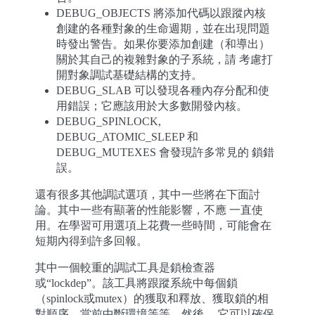
DEBUG_OBJECTS 將添加代碼以跟蹤內核
創建的各種對象的生命週期，並在出現問題
時發出警告。如果你要添加創建（和導出）
關於其自己的複雜對象的子系統，請 考慮打
開對象調試基礎結構的支持。
DEBUG_SLAB 可以發現各種內存分配和使
用錯誤；它應該用於大多數開發內核。
DEBUG_SPINLOCK,
DEBUG_ATOMIC_SLEEP 和
DEBUG_MUTEXES 會發現許多常見的 鎖錯
誤。
還有很多其他調試選項，其中一些將在下面討
論。其中一些有顯著的性能影響，不應 一直使
用。在學習可用選項上花費一些時間，可能會在
短期內得到許多回報。
其中一個較重的調試工具是鎖檢查器
或“lockdep”。該工具將跟蹤系統中每個鎖
（spinlock或mutex）的獲取和釋放、獲取鎖的相
對順序、當前中斷環境等等。然後， 它可以確保