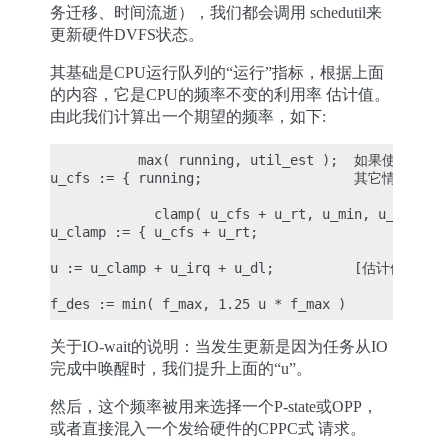
务迁移、时间流逝），我们都会调用 schedutil来
更新硬件DVFS状态。
其基础是CPU运行队列的“运行”指标，根据上面
的内容，它是CPU的频率不变的利用率 估计值。
由此我们计算出一个期望的频率，如下:
           max( running, util_est );  如果使能UTIL_
u_cfs := { running;                   其它情况

             clamp( u_cfs + u_rt, u_min, u_max )
u_clamp := { u_cfs + u_rt;                      
u := u_clamp + u_irq + u_dl;          [估计值。
关于IO-wait的说明：当发生更新是因为任务从IO
完成中唤醒时，我们提升上面的“u”。
然后，这个频率被用来选择一个P-state或OPP，
或者直接混入一个发给硬件的CPPC式 请求。