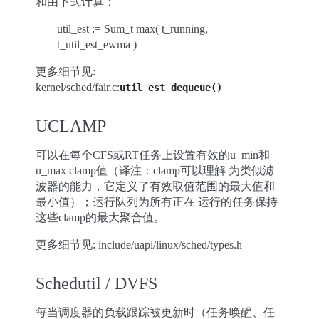
和由下式计算：
util_est := Sum_t max( t_running,
t_util_est_ewma )
更多细节见:
kernel/sched/fair.c:
util_est_dequeue()
UCLAMP
可以在每个CFS或RT任务上设置有效的u_min和
u_max clamp值（译注：clamp可以理解 为类似滤
波器的能力，它定义了有效取值范围的最大值和
最小值）；运行队列为所有正在 运行的任务保持
这些clamp的最大聚合值。
更多细节见: include/uapi/linux/sched/types.h
Schedutil / DVFS
每当调度器的负载跟踪被更新时（任务唤醒、任