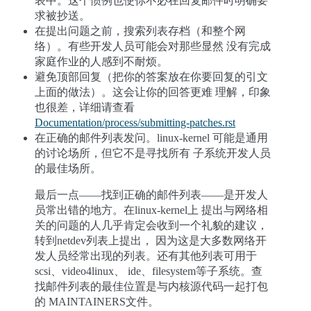
表中。这个惯例也使你不必在回复邮件时明确要
求被抄送。
在提出问题之前，搜索列表存档（和整个网
络）。有些开发人员可能会对那些显然 没有完成
家庭作业的人感到不耐烦。
避免顶部回复（把你的答案放在你要回复的引文
上面的做法）。这会让你的回答更难 理解，印象
也很差，详细请查看
Documentation/process/submitting-patches.rst
在正确的邮件列表发问。linux-kernel 可能是通用
的讨论场所，但它不是寻找所有 子系统开发人员
的最佳场所。
最后一点——找到正确的邮件列表——是开发人
员常出错的地方。在linux-kernel上 提出与网络相
关的问题的人几乎肯定会收到一个礼貌的建议，
转到netdev列表上提出， 因为这是大多数网络开
发人员经常出现的列表。还有其他列表可用于
scsi、video4linux、 ide、filesystem等子系统。查
找邮件列表的最佳位置是与内核源代码一起打包
的 MAINTAINERS文件。