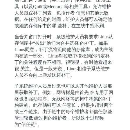
源代码树，通常（并非总是）使用Git。 Git等工
具（以及Quilt或Mercurial等相关工具）允许维护
人员跟踪补丁列表，包括作者 信息和其他元数
据。在任何给定的时间，维护人员都可以确定他
或她的存储库中的哪 些补丁在主线中找不到。
当合并窗口打开时，顶级维护人员将要求Linus从
存储库中“拉出”他们为合并选择 的补丁。如果
Linus同意，补丁流将流向他的存储库，成为主线
内核的一部分。 Linus对拉取中接收到的特定补
丁的关注程度各不相同。很明显，有时他看起来
很 关注。但是一般来说，Linus相信子系统维护
人员不会向上游发送坏补丁。
子系统维护人员反过来也可以从其他维护人员那
里获取补丁。例如，网络树是由首先 在专用于网
络设备驱动程序、无线网络等的树中积累的补丁
构建的。此存储链可以 任意长，但很少超过两个
或三个链接。由于链中的每个维护者都信任那些
管理较低 级别树的维护者，所以这个过程称
为“信任链”。