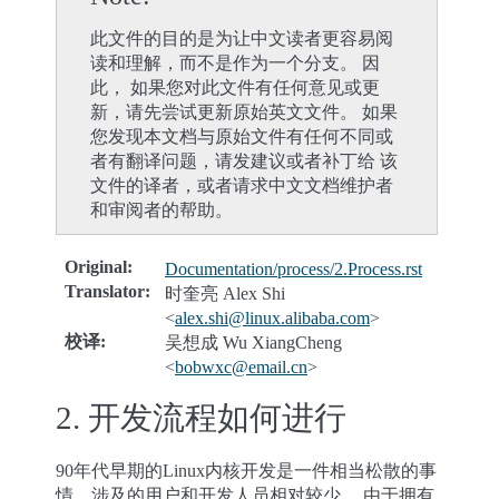
此文件的目的是为让中文读者更容易阅
读和理解，而不是作为一个分支。 因
此， 如果您对此文件有任何意见或更
新，请先尝试更新原始英文文件。 如果
您发现本文档与原始文件有任何不同或
者有翻译问题，请发建议或者补丁给 该
文件的译者，或者请求中文文档维护者
和审阅者的帮助。
Original
:
Documentation/process/2.Process.rst
Translator
:
时奎亮 Alex Shi
<
alex
.
shi
@
linux
.
alibaba
.
com
>
校译
:
吴想成 Wu XiangCheng
<
bobwxc
@
email
.
cn
>
2.
开发流程如何进行
90年代早期的Linux内核开发是一件相当松散的事
情，涉及的用户和开发人员相对较少。 由于拥有