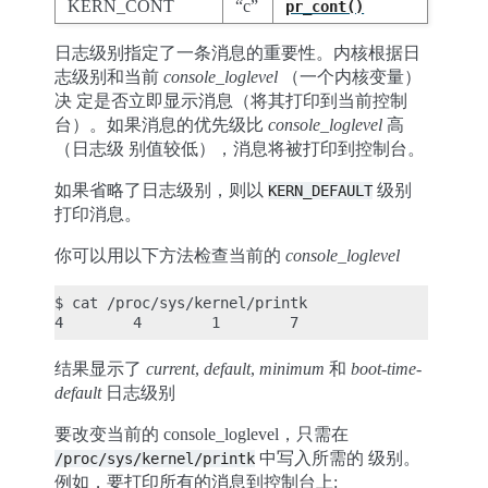
KERN_CONT
“c”
pr_cont()
日志级别指定了一条消息的重要性。内核根据日
志级别和当前
console_loglevel
（一个内核变量）
决 定是否立即显示消息（将其打印到当前控制
台）。如果消息的优先级比
console_loglevel
高
（日志级 别值较低），消息将被打印到控制台。
如果省略了日志级别，则以
级别
KERN_DEFAULT
打印消息。
你可以用以下方法检查当前的
console_loglevel
$ cat /proc/sys/kernel/printk

结果显示了
current
,
default
,
minimum
和
boot-time-
default
日志级别
要改变当前的 console_loglevel，只需在
中写入所需的 级别。
/proc/sys/kernel/printk
例如，要打印所有的消息到控制台上: