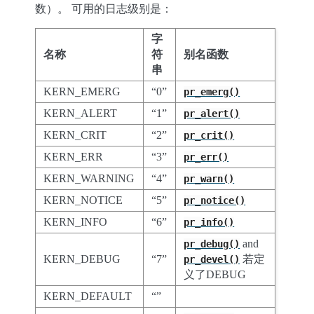
数）。 可用的日志级别是：
字
名称
符
别名函数
串
KERN_EMERG
“0”
pr_emerg()
KERN_ALERT
“1”
pr_alert()
KERN_CRIT
“2”
pr_crit()
KERN_ERR
“3”
pr_err()
KERN_WARNING
“4”
pr_warn()
KERN_NOTICE
“5”
pr_notice()
KERN_INFO
“6”
pr_info()
and
pr_debug()
KERN_DEBUG
“7”
若定
pr_devel()
义了DEBUG
KERN_DEFAULT
“”