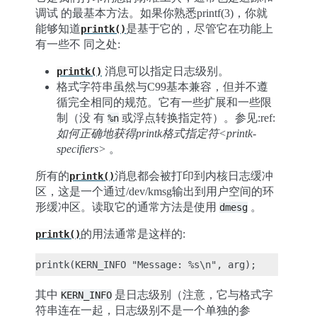
调试 的最基本方法。如果你熟悉printf(3)，你就
能够知道
是基于它的，尽管它在功能上
printk()
有一些不 同之处:
消息可以指定日志级别。
printk()
格式字符串虽然与C99基本兼容，但并不遵
循完全相同的规范。它有一些扩展和一些限
制（没 有
或浮点转换指定符）。参见:ref:
%n
如何正确地获得printk格式指定符<printk-
specifiers>
。
所有的
消息都会被打印到内核日志缓冲
printk()
区，这是一个通过/dev/kmsg输出到用户空间的环
形缓冲区。读取它的通常方法是使用
。
dmesg
的用法通常是这样的:
printk()
其中
是日志级别（注意，它与格式字
KERN_INFO
符串连在一起，日志级别不是一个单独的参