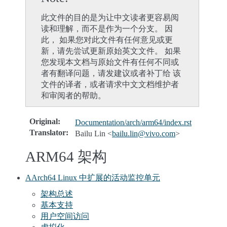
此文件的目的是为让中文读者更容易阅
读和理解，而不是作为一个分支。 因
此， 如果您对此文件有任何意见或更
新，请先尝试更新原始英文文件。 如果
您发现本文档与原始文件有任何不同或
者有翻译问题，请发建议或者补丁给 该
文件的译者，或者请求中文文档维护者
和审阅者的帮助。
Original
:
Documentation/arch/arm64/index.rst
Translator
:
Bailu Lin <
bailu
.
lin
@
vivo
.
com
>
ARM64 架构
AArch64 Linux 中扩展的活动监控单元
架构总述
基本支持
用户空间访问