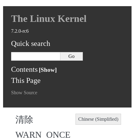
The Linux Kernel
7.2.0-rc6
Quick search
Contents
This Page
Show Source
清除
Chinese (Simplified)
WARN_ONCE