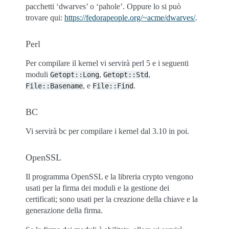
pacchetti ‘dwarves’ o ‘pahole’. Oppure lo si può
trovare qui:
https://fedorapeople.org/~acme/dwarves/
.
Perl
Per compilare il kernel vi servirà perl 5 e i seguenti
moduli
,
,
Getopt::Long
Getopt::Std
, e
.
File::Basename
File::Find
BC
Vi servirà bc per compilare i kernel dal 3.10 in poi.
OpenSSL
Il programma OpenSSL e la libreria crypto vengono
usati per la firma dei moduli e la gestione dei
certificati; sono usati per la creazione della chiave e la
generazione della firma.