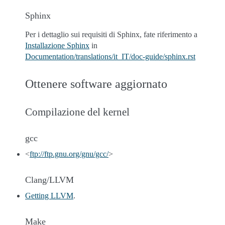
Sphinx
Per i dettaglio sui requisiti di Sphinx, fate riferimento a
Installazione Sphinx
in
Documentation/translations/it_IT/doc-guide/sphinx.rst
Ottenere software aggiornato
Compilazione del kernel
gcc
<
ftp://ftp.gnu.org/gnu/gcc/
>
Clang/LLVM
Getting LLVM
.
Make