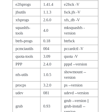
e2fsprogs
1.41.4
e2fsck -V
jfsutils
1.1.3
fsck.jfs -V
xfsprogs
2.6.0
xfs_db -V
squashfs-
mksquashfs -
4.0
tools
version
btrfs-progs
0.18
btrfsck
pcmciautils
004
pccardctl -V
quota-tools
3.09
quota -V
PPP
2.4.0
pppd --version
showmount --
nfs-utils
1.0.5
version
procps
3.2.0
ps --version
udev
081
udevd --version
grub --version ||
grub
0.93
grub-install --
version