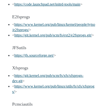
<
https://code.launchpad.net/initrd-tools/main
>
E2fsprogs
<
https://www.kernel.org/pub/linux/kernel/people/tytso
/e2fsprogs/
>
<
https://git.kernel.org/pub/scm/fs/ext2/e2fsprogs.git/
>
JFSutils
<
https://jfs.sourceforge.net/
>
Xfsprogs
<
https://git.kernel.org/pub/scm/fs/xfs/xfsprogs-
dev.git
>
<
https://www.kernel.org/pub/linux/utils/fs/xfs/xfsprog
s/
>
Pcmciautils