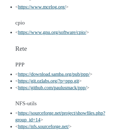
<
https://www.mcelog.org/
>
cpio
<
https://www.gnu.org/software/cpio/
>
Rete
PPP
<
https://download.samba.org/pub/ppp/
>
<
https://git.ozlabs.org/?p=ppp.git
>
<
https://github.com/paulusmack/ppp/
>
NFS-utils
<
https://sourceforge.net/project/showfiles.php?
group_id=14
>
<
https://nfs.sourceforge.net/
>