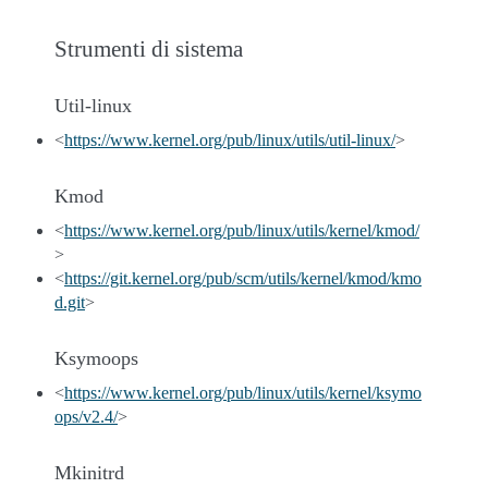
Strumenti di sistema
Util-linux
<
https://www.kernel.org/pub/linux/utils/util-linux/
>
Kmod
<
https://www.kernel.org/pub/linux/utils/kernel/kmod/
>
<
https://git.kernel.org/pub/scm/utils/kernel/kmod/kmo
d.git
>
Ksymoops
<
https://www.kernel.org/pub/linux/utils/kernel/ksymo
ops/v2.4/
>
Mkinitrd