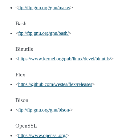
<
ftp://ftp.gnu.org/gnu/make/
>
Bash
<
ftp://ftp.gnu.org/gnu/bash/
>
Binutils
<
https://www.kernel.org/pub/linux/devel/binutils/
>
Flex
<
https://github.com/westes/flex/releases
>
Bison
<
ftp://ftp.gnu.org/gnu/bison/
>
OpenSSL
<
https://www.openssl.org/
>