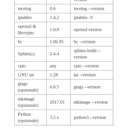
mcelog
0.6
mcelog --version
iptables
1.4.2
iptables -V
openssl &
1.0.0
openssl version
libcrypto
bc
1.06.95
bc --version
sphinx-build --
Sphinx
2.4.4
[
1
]
version
cpio
any
cpio --version
GNU tar
1.28
tar --version
gtags
6.6.5
gtags --version
(opzionale)
mkimage
2017.01
mkimage --version
(opzionale)
Python
3.5.x
python3 --version
(opzionale)