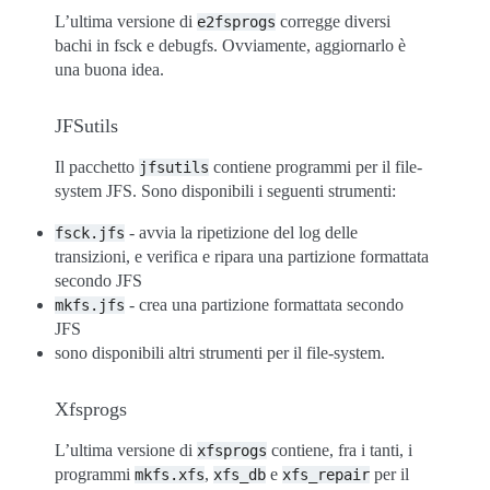
L’ultima versione di
corregge diversi
e2fsprogs
bachi in fsck e debugfs. Ovviamente, aggiornarlo è
una buona idea.
JFSutils
Il pacchetto
contiene programmi per il file-
jfsutils
system JFS. Sono disponibili i seguenti strumenti:
- avvia la ripetizione del log delle
fsck.jfs
transizioni, e verifica e ripara una partizione formattata
secondo JFS
- crea una partizione formattata secondo
mkfs.jfs
JFS
sono disponibili altri strumenti per il file-system.
Xfsprogs
L’ultima versione di
contiene, fra i tanti, i
xfsprogs
programmi
,
e
per il
mkfs.xfs
xfs_db
xfs_repair