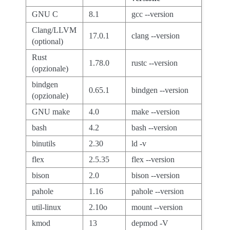
GNU C
8.1
gcc --version
Clang/LLVM
17.0.1
clang --version
(optional)
Rust
1.78.0
rustc --version
(opzionale)
bindgen
0.65.1
bindgen --version
(opzionale)
GNU make
4.0
make --version
bash
4.2
bash --version
binutils
2.30
ld -v
flex
2.5.35
flex --version
bison
2.0
bison --version
pahole
1.16
pahole --version
util-linux
2.10o
mount --version
kmod
13
depmod -V