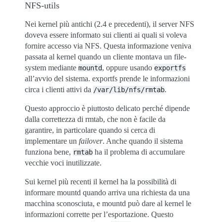
NFS-utils
Nei kernel più antichi (2.4 e precedenti), il server NFS
doveva essere informato sui clienti ai quali si voleva
fornire accesso via NFS. Questa informazione veniva
passata al kernel quando un cliente montava un file-
system mediante
, oppure usando
mountd
exportfs
all’avvio del sistema. exportfs prende le informazioni
circa i clienti attivi da
.
/var/lib/nfs/rmtab
Questo approccio è piuttosto delicato perché dipende
dalla correttezza di rmtab, che non è facile da
garantire, in particolare quando si cerca di
implementare un
failover
. Anche quando il sistema
funziona bene,
ha il problema di accumulare
rmtab
vecchie voci inutilizzate.
Sui kernel più recenti il kernel ha la possibilità di
informare mountd quando arriva una richiesta da una
macchina sconosciuta, e mountd può dare al kernel le
informazioni corrette per l’esportazione. Questo