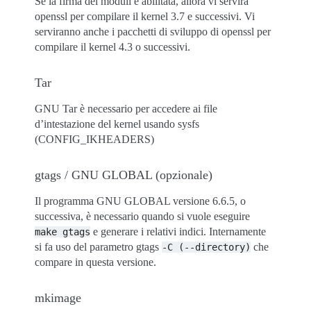
Se la firma dei moduli è abilitata, allora vi servirà
openssl per compilare il kernel 3.7 e successivi. Vi
serviranno anche i pacchetti di sviluppo di openssl per
compilare il kernel 4.3 o successivi.
Tar
GNU Tar è necessario per accedere ai file
d’intestazione del kernel usando sysfs
(CONFIG_IKHEADERS)
gtags / GNU GLOBAL (opzionale)
Il programma GNU GLOBAL versione 6.6.5, o
successiva, è necessario quando si vuole eseguire
e generare i relativi indici. Internamente
make
gtags
si fa uso del parametro gtags
che
-C
(--directory)
compare in questa versione.
mkimage