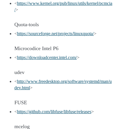
<
https://www.kernel.org/pub/linux/utils/kernel/pcmcia
/
>
Quota-tools
<
https://sourceforge.net/projects/linuxquota/
>
Microcodice Intel P6
<
https://downloadcenter.intel.com/
>
udev
<
http://www.freedesktop.org/software/systemd/man/u
dev.html
>
FUSE
<
https://github.com/libfuse/libfuse/releases
>
mcelog