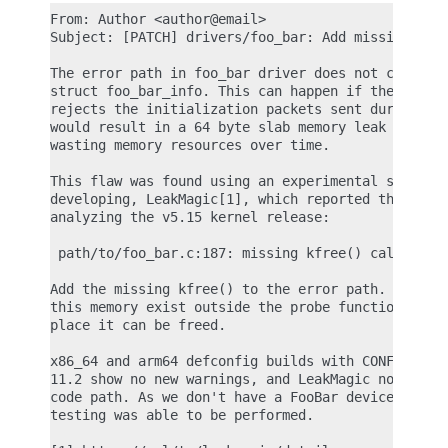
From: Author <author@email>

Subject: [PATCH] drivers/foo_bar: Add missing kfre
The error path in foo_bar driver does not correctl
struct foo_bar_info. This can happen if the attach
rejects the initialization packets sent during foo
would result in a 64 byte slab memory leak once pe
wasting memory resources over time.

This flaw was found using an experimental static a
developing, LeakMagic[1], which reported the follo
analyzing the v5.15 kernel release:

 path/to/foo_bar.c:187: missing kfree() call?

Add the missing kfree() to the error path. No othe
this memory exist outside the probe function, so t
place it can be freed.

x86_64 and arm64 defconfig builds with CONFIG_FOO_
11.2 show no new warnings, and LeakMagic no longer
code path. As we don't have a FooBar device to tes
testing was able to be performed.
