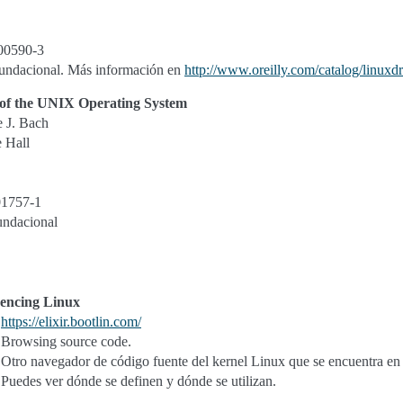
00590-3
fundacional. Más información en
http://www.oreilly.com/catalog/linuxdr
of the UNIX Operating System
 J. Bach
e Hall
01757-1
undacional
encing Linux
https://elixir.bootlin.com/
Browsing source code.
Otro navegador de código fuente del kernel Linux que se encuentra en 
Puedes ver dónde se definen y dónde se utilizan.