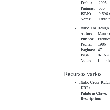
Fecha
:
2005
Paginas
:
636
ISBN
:
0-596-
Notas
:
Libro 
Título:
The Design 
Autor
:
Maurice
Publica
:
Prentic
Fecha
:
1986
Paginas
:
471
ISBN
:
0-13-2
Notas
:
Libro f
Recursos varios
Título:
Cross-Refer
URL
:
Palabras Clave
:
Descripción
: