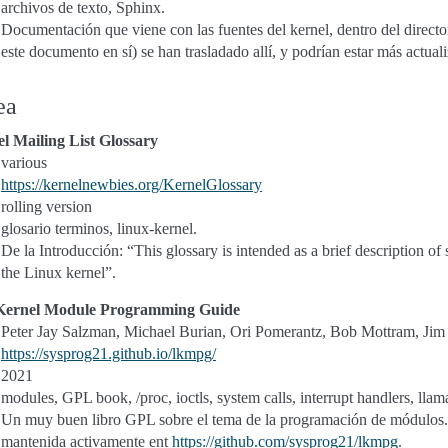
archivos de texto, Sphinx.
Documentación que viene con las fuentes del kernel, dentro del direc
este documento en sí) se han trasladado allí, y podrían estar más actual
ea
l Mailing List Glossary
various
https://kernelnewbies.org/KernelGlossary
rolling version
glosario terminos, linux-kernel.
De la Introducción: “This glossary is intended as a brief description 
the Linux kernel”.
Kernel Module Programming Guide
Peter Jay Salzman, Michael Burian, Ori Pomerantz, Bob Mottram, Ji
https://sysprog21.github.io/lkmpg/
2021
modules, GPL book, /proc, ioctls, system calls, interrupt handlers, llam
Un muy buen libro GPL sobre el tema de la programación de módulos.
mantenida activamente ent
https://github.com/sysprog21/lkmpg
.