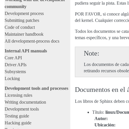
pudiera seguir la pista. Estas l
community
Development process
POR FAVOR, si conoce algún d
Submitting patches
del kernel. Cualquier correcc
Code of conduct
Todos los documentos se catal
Maintainer handbook
temas específicos, y una bre
All development-process docs
Internal API manuals
Note
Core API
Los documentos de cada s
Driver APIs
retirando recursos obsole
Subsystems
Locking
Development tools and processes
Documentos en el á
Licensing rules
Los libros de Sphinx deben 
Writing documentation
Development tools
Título:
linux/Docu
Testing guide
Autor
:
Hacking guide
Ubicación
: