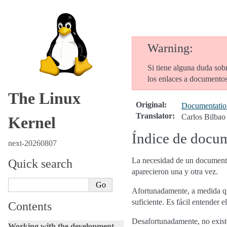
Warning
Si tiene alguna duda sobr
los enlaces a documentos 
The Linux
Original
:
Documentation
Translator
:
Carlos Bilbao
Kernel
Índice de docum
next-20260807
La necesidad de un documento 
Quick search
aparecieron una y otra vez.
Afortunadamente, a medida qu
suficiente. Es fácil entender 
Contents
Desafortunadamente, no exist
Working with the development