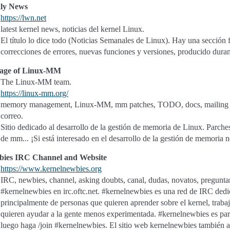
ly News
https://lwn.net
latest kernel news, noticias del kernel Linux.
El título lo dice todo (Noticias Semanales de Linux). Hay una sección fi
correcciones de errores, nuevas funciones y versiones, producido duran
age of Linux-MM
The Linux-MM team.
https://linux-mm.org/
memory management, Linux-MM, mm patches, TODO, docs, mailing lis
correo.
Sitio dedicado al desarrollo de la gestión de memoria de Linux. Parc
de mm... ¡Si está interesado en el desarrollo de la gestión de memoria n
bies IRC Channel and Website
https://www.kernelnewbies.org
IRC, newbies, channel, asking doubts, canal, dudas, novatos, preguntar
#kernelnewbies en irc.oftc.net. #kernelnewbies es una red de IRC dedi
principalmente de personas que quieren aprender sobre el kernel, trabaj
quieren ayudar a la gente menos experimentada. #kernelnewbies es par
luego haga /join #kernelnewbies. El sitio web kernelnewbies también a