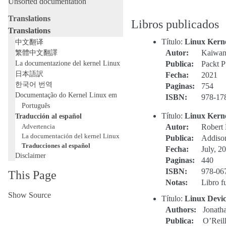
Unsorted documentation
Translations
Libros publicados
Translations
Título:
Linux Kerne
中文翻译
繁體中文翻譯
Autor
:
Kaiwan 
La documentazione del kernel Linux
Publica
:
Packt P
日本語訳
Fecha
:
2021
한국어 번역
Paginas
:
754
Documentação do Kernel Linux em
ISBN
:
978-17
Português
Título:
Linux Kerne
Traducción al español
Advertencia
Autor
:
Robert
La documentación del kernel Linux
Publica
:
Addiso
Traducciones al español
Fecha
:
July, 2
Disclaimer
Paginas
:
440
ISBN
:
978-06
This Page
Notas
:
Libro f
Show Source
Título:
Linux Devic
Authors
:
Jonath
Publica
:
O’Reil