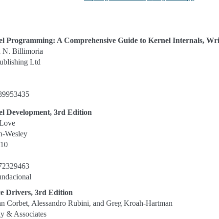
l Programming: A Comprehensive Guide to Kernel Internals, Wri
N. Billimoria
ublishing Ltd
89953435
l Development, 3rd Edition
 Love
n-Wesley
010
72329463
undacional
e Drivers, 3rd Edition
an Corbet, Alessandro Rubini, and Greg Kroah-Hartman
ly & Associates