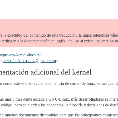
e la exactitud del contenido de esta traducción, la única referencia vál
redirigen a la documentación en inglés, incluso si existe una versión t
/process/kernel-docs.rst
 <
carlos
.
bilbao
.
osdev
@
gmail
.
com
>
entación adicional del kernel
como este se hizo evidente en la lista de correo de linux-kernel cuand
e más y más gente accede a GNU/Linux, más desarrolladores se interesa
el código, pero se pierden los conceptos, la filosofía y decisiones de dis
en muchos documentos disponibles para que los principiantes comiencen