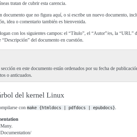
íneas tratan de cubrir esta carencia.
ocumento que no figura aquí, o si escribe un nuevo documento, incluy
ión, idea o comentario también es bienvenida.
ogan con los siguientes campos: el “Título”, el “Autor”/es, la “URL” d
ve “Descripción” del documento en cuestión.
ección en este documento están ordenados por su fecha de publicación,
tos o anticuados.
rbol del kernel Linux
compilarse con
.
make
{htmldocs
|
pdfdocs
|
epubdocs}
mentation
Many.
Documentation/