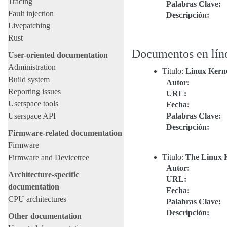
Tracing
Palabras Clave
:
Fault injection
Descripción
:
Livepatching
Rust
Documentos en lín
User-oriented documentation
Administration
Título:
Linux Kerne
Build system
Autor
:
Reporting issues
URL
:
Userspace tools
Fecha
:
Userspace API
Palabras Clave
:
Descripción
:
Firmware-related documentation
Firmware
Título:
The Linux 
Firmware and Devicetree
Autor
:
Architecture-specific
URL
:
documentation
Fecha
:
CPU architectures
Palabras Clave
:
Descripción
:
Other documentation