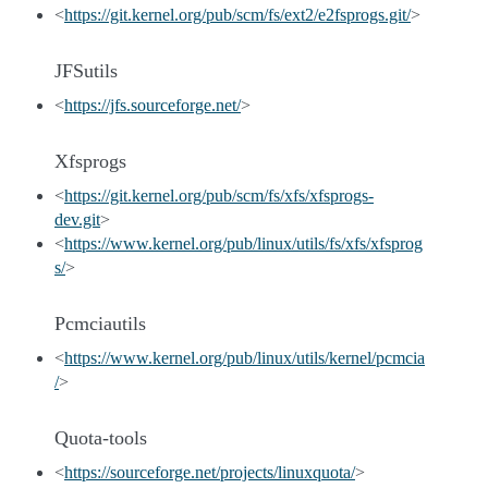
<
https://git.kernel.org/pub/scm/fs/ext2/e2fsprogs.git/
>
JFSutils
<
https://jfs.sourceforge.net/
>
Xfsprogs
<
https://git.kernel.org/pub/scm/fs/xfs/xfsprogs-
dev.git
>
<
https://www.kernel.org/pub/linux/utils/fs/xfs/xfsprog
s/
>
Pcmciautils
<
https://www.kernel.org/pub/linux/utils/kernel/pcmcia
/
>
Quota-tools
<
https://sourceforge.net/projects/linuxquota/
>