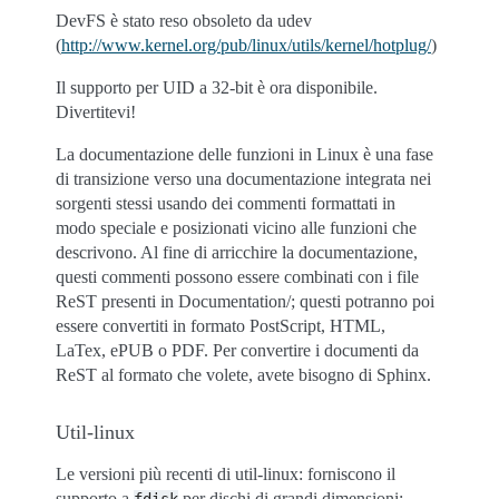
DevFS è stato reso obsoleto da udev
(
http://www.kernel.org/pub/linux/utils/kernel/hotplug/
)
Il supporto per UID a 32-bit è ora disponibile.
Divertitevi!
La documentazione delle funzioni in Linux è una fase
di transizione verso una documentazione integrata nei
sorgenti stessi usando dei commenti formattati in
modo speciale e posizionati vicino alle funzioni che
descrivono. Al fine di arricchire la documentazione,
questi commenti possono essere combinati con i file
ReST presenti in Documentation/; questi potranno poi
essere convertiti in formato PostScript, HTML,
LaTex, ePUB o PDF. Per convertire i documenti da
ReST al formato che volete, avete bisogno di Sphinx.
Util-linux
Le versioni più recenti di util-linux: forniscono il
supporto a
per dischi di grandi dimensioni;