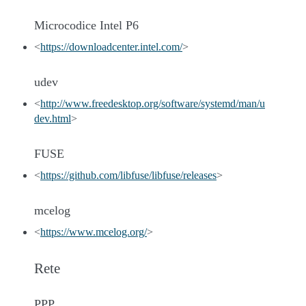
Microcodice Intel P6
<
https://downloadcenter.intel.com/
>
udev
<
http://www.freedesktop.org/software/systemd/man/u
dev.html
>
FUSE
<
https://github.com/libfuse/libfuse/releases
>
mcelog
<
https://www.mcelog.org/
>
Rete
PPP