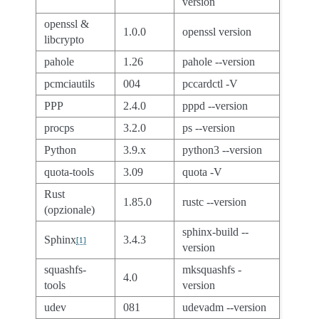
version
openssl &
1.0.0
openssl version
libcrypto
pahole
1.26
pahole --version
pcmciautils
004
pccardctl -V
PPP
2.4.0
pppd --version
procps
3.2.0
ps --version
Python
3.9.x
python3 --version
quota-tools
3.09
quota -V
Rust
1.85.0
rustc --version
(opzionale)
sphinx-build --
Sphinx
3.4.3
[
1
]
version
squashfs-
mksquashfs -
4.0
tools
version
udev
081
udevadm --version