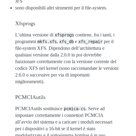
JFS
sono disponibili altri strumenti per il file-system.
Xfsprogs
L’ultima versione di
contiene, fra i tanti, i
xfsprogs
programmi
,
e
per il
mkfs.xfs
xfs_db
xfs_repair
file-system XFS. Dipendono dell’architettura e
qualsiasi versione dalla 2.0.0 in poi dovrebbe
funzionare correttamente con la versione corrente del
codice XFS nel kernel (sono raccomandate le versioni
2.6.0 o successive per via di importanti
miglioramenti).
PCMCIAutils
PCMCIAutils sostituisce
. Serve ad
pcmica-cs
impostare correttamente i connettori PCMCIA
all’avvio del sistema e a caricare i moduli necessari
per i dispositivi a 16-bit se il kernel è stato
modularizzato e il sottosistema hotplug è in uso.