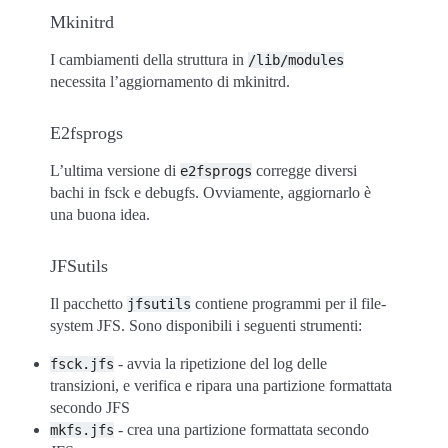
Mkinitrd
I cambiamenti della struttura in
/lib/modules
necessita l’aggiornamento di mkinitrd.
E2fsprogs
L’ultima versione di
corregge diversi
e2fsprogs
bachi in fsck e debugfs. Ovviamente, aggiornarlo è
una buona idea.
JFSutils
Il pacchetto
contiene programmi per il file-
jfsutils
system JFS. Sono disponibili i seguenti strumenti:
- avvia la ripetizione del log delle
fsck.jfs
transizioni, e verifica e ripara una partizione formattata
secondo JFS
- crea una partizione formattata secondo
mkfs.jfs