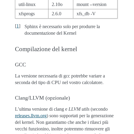
util-linux
2.10o
mount --version
xfsprogs
2.6.0
xfs_db -V
[
1
]
Sphinx è necessario solo per produrre la
documentazione del Kernel
Compilazione del kernel
GCC
La versione necessaria di gcc potrebbe variare a
seconda del tipo di CPU nel vostro calcolatore.
Clang/LLVM (opzionale)
L’ultima versione di clang e
LLVM utils
(secondo
releases.llvm.org
) sono supportati per la generazione
del kernel. Non garantiamo che anche i rilasci più
vecchi funzionino, inoltre potremmo rimuovere gli