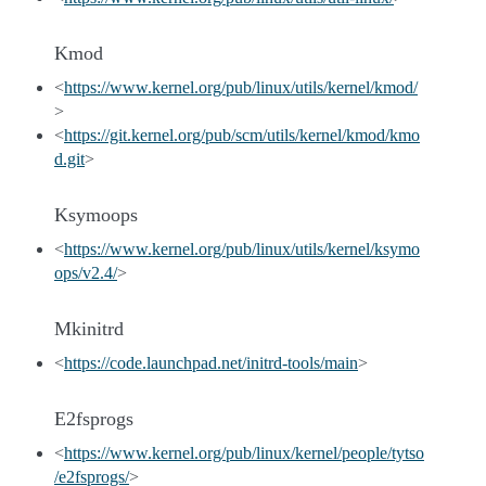
Kmod
<
https://www.kernel.org/pub/linux/utils/kernel/kmod/
>
<
https://git.kernel.org/pub/scm/utils/kernel/kmod/kmo
d.git
>
Ksymoops
<
https://www.kernel.org/pub/linux/utils/kernel/ksymo
ops/v2.4/
>
Mkinitrd
<
https://code.launchpad.net/initrd-tools/main
>
E2fsprogs
<
https://www.kernel.org/pub/linux/kernel/people/tytso
/e2fsprogs/
>