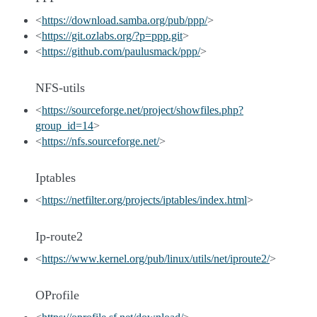
<
https://download.samba.org/pub/ppp/
>
<
https://git.ozlabs.org/?p=ppp.git
>
<
https://github.com/paulusmack/ppp/
>
NFS-utils
<
https://sourceforge.net/project/showfiles.php?
group_id=14
>
<
https://nfs.sourceforge.net/
>
Iptables
<
https://netfilter.org/projects/iptables/index.html
>
Ip-route2
<
https://www.kernel.org/pub/linux/utils/net/iproute2/
>
OProfile