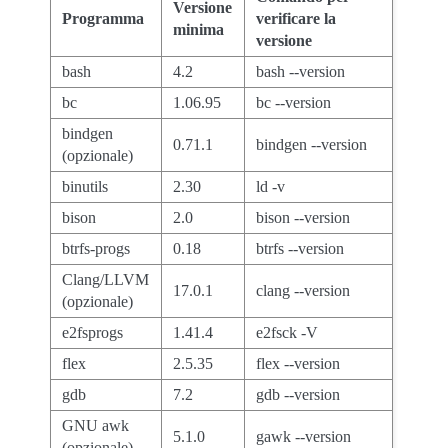
Versione
Programma
verificare la
minima
versione
bash
4.2
bash --version
bc
1.06.95
bc --version
bindgen
0.71.1
bindgen --version
(opzionale)
binutils
2.30
ld -v
bison
2.0
bison --version
btrfs-progs
0.18
btrfs --version
Clang/LLVM
17.0.1
clang --version
(opzionale)
e2fsprogs
1.41.4
e2fsck -V
flex
2.5.35
flex --version
gdb
7.2
gdb --version
GNU awk
5.1.0
gawk --version
(opzionale)