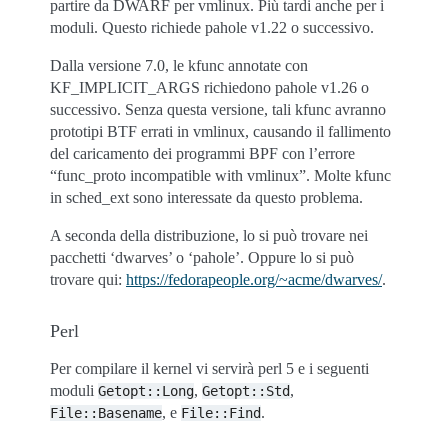
partire da DWARF per vmlinux. Più tardi anche per i
moduli. Questo richiede pahole v1.22 o successivo.
Dalla versione 7.0, le kfunc annotate con
KF_IMPLICIT_ARGS richiedono pahole v1.26 o
successivo. Senza questa versione, tali kfunc avranno
prototipi BTF errati in vmlinux, causando il fallimento
del caricamento dei programmi BPF con l’errore
“func_proto incompatible with vmlinux”. Molte kfunc
in sched_ext sono interessate da questo problema.
A seconda della distribuzione, lo si può trovare nei
pacchetti ‘dwarves’ o ‘pahole’. Oppure lo si può
trovare qui:
https://fedorapeople.org/~acme/dwarves/
.
Perl
Per compilare il kernel vi servirà perl 5 e i seguenti
moduli
,
,
Getopt::Long
Getopt::Std
, e
.
File::Basename
File::Find