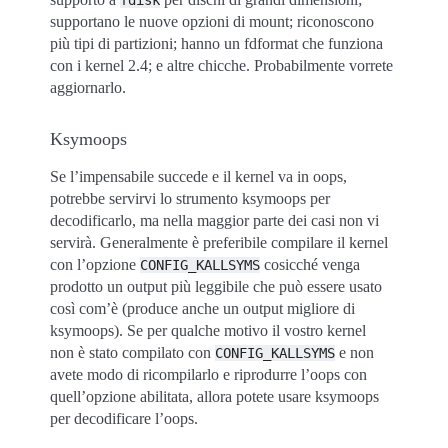
fdisk
supportano le nuove opzioni di mount; riconoscono
più tipi di partizioni; hanno un fdformat che funziona
con i kernel 2.4; e altre chicche. Probabilmente vorrete
aggiornarlo.
Ksymoops
Se l’impensabile succede e il kernel va in oops,
potrebbe servirvi lo strumento ksymoops per
decodificarlo, ma nella maggior parte dei casi non vi
servirà. Generalmente è preferibile compilare il kernel
con l’opzione
cosicché venga
CONFIG_KALLSYMS
prodotto un output più leggibile che può essere usato
così com’è (produce anche un output migliore di
ksymoops). Se per qualche motivo il vostro kernel
non è stato compilato con
e non
CONFIG_KALLSYMS
avete modo di ricompilarlo e riprodurre l’oops con
quell’opzione abilitata, allora potete usare ksymoops
per decodificare l’oops.