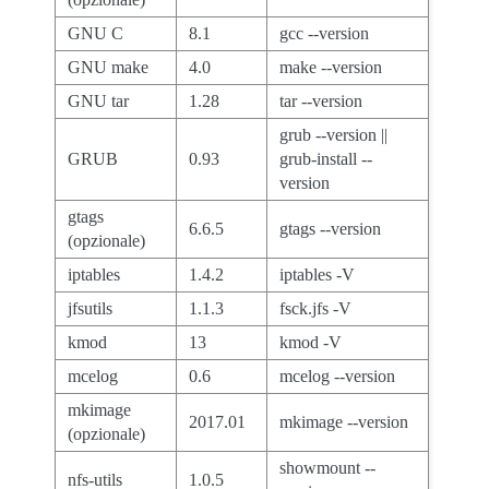
GNU C
8.1
gcc --version
GNU make
4.0
make --version
GNU tar
1.28
tar --version
grub --version ||
GRUB
0.93
grub-install --
version
gtags
6.6.5
gtags --version
(opzionale)
iptables
1.4.2
iptables -V
jfsutils
1.1.3
fsck.jfs -V
kmod
13
kmod -V
mcelog
0.6
mcelog --version
mkimage
2017.01
mkimage --version
(opzionale)
showmount --
nfs-utils
1.0.5