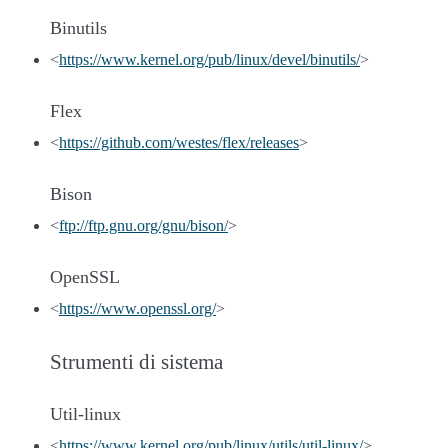
Binutils
<
https://www.kernel.org/pub/linux/devel/binutils/
>
Flex
<
https://github.com/westes/flex/releases
>
Bison
<
ftp://ftp.gnu.org/gnu/bison/
>
OpenSSL
<
https://www.openssl.org/
>
Strumenti di sistema
Util-linux
<
https://www.kernel.org/pub/linux/utils/util-linux/
>